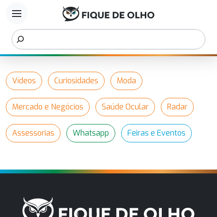
menu
Vídeos
Curiosidades
Moda
Mercado e Negócios
Saúde Ocular
Radar
Assessorias
Whatsapp
Feiras e Eventos