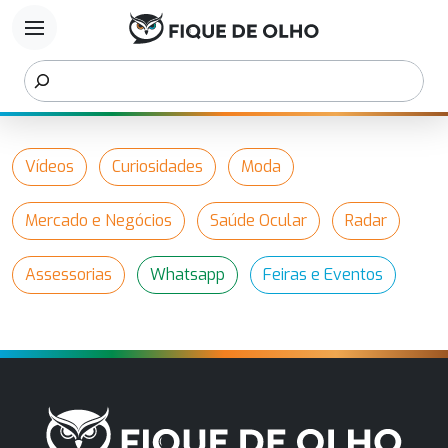
menu
Vídeos
Curiosidades
Moda
Mercado e Negócios
Saúde Ocular
Radar
Assessorias
Whatsapp
Feiras e Eventos