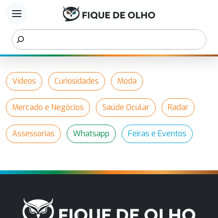
menu
Vídeos
Curiosidades
Moda
Mercado e Negócios
Saúde Ocular
Radar
Assessorias
Whatsapp
Feiras e Eventos