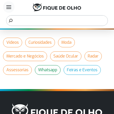
menu
Vídeos
Curiosidades
Moda
Mercado e Negócios
Saúde Ocular
Radar
Assessorias
Whatsapp
Feiras e Eventos