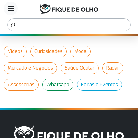
menu
Vídeos
Curiosidades
Moda
Mercado e Negócios
Saúde Ocular
Radar
Assessorias
Whatsapp
Feiras e Eventos