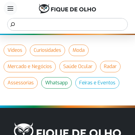
menu
Vídeos
Curiosidades
Moda
Mercado e Negócios
Saúde Ocular
Radar
Assessorias
Whatsapp
Feiras e Eventos