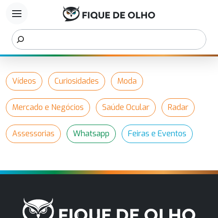
menu
Vídeos
Curiosidades
Moda
Mercado e Negócios
Saúde Ocular
Radar
Assessorias
Whatsapp
Feiras e Eventos