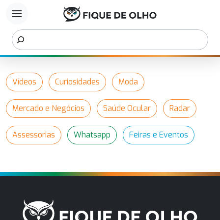
menu
Vídeos
Curiosidades
Moda
Mercado e Negócios
Saúde Ocular
Radar
Assessorias
Whatsapp
Feiras e Eventos