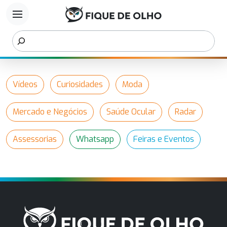
menu
Vídeos
Curiosidades
Moda
Mercado e Negócios
Saúde Ocular
Radar
Assessorias
Whatsapp
Feiras e Eventos