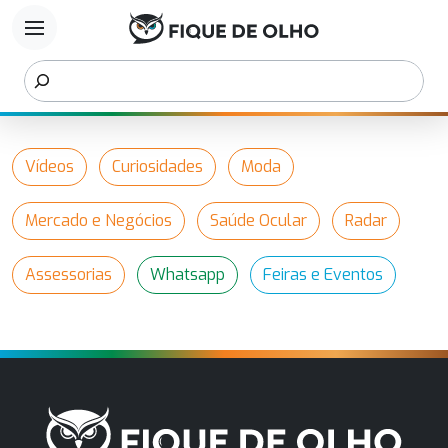
menu
Vídeos
Curiosidades
Moda
Mercado e Negócios
Saúde Ocular
Radar
Assessorias
Whatsapp
Feiras e Eventos