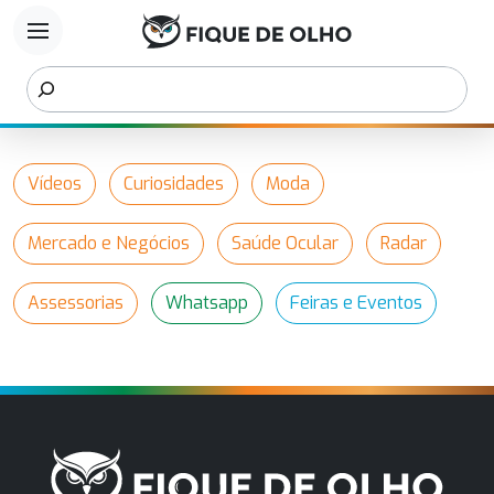
menu
Vídeos
Curiosidades
Moda
Mercado e Negócios
Saúde Ocular
Radar
Assessorias
Whatsapp
Feiras e Eventos