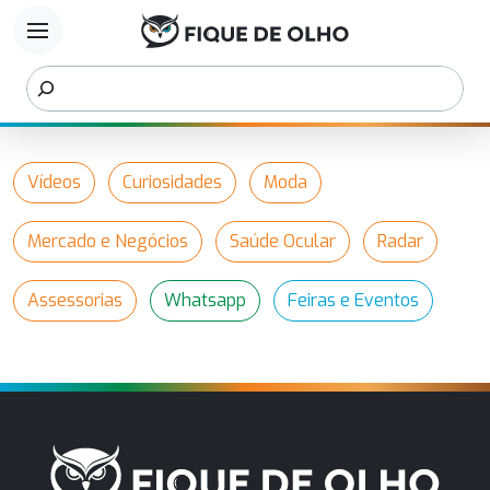
menu
Vídeos
Curiosidades
Moda
Mercado e Negócios
Saúde Ocular
Radar
Assessorias
Whatsapp
Feiras e Eventos