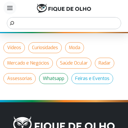
menu
Vídeos
Curiosidades
Moda
Mercado e Negócios
Saúde Ocular
Radar
Assessorias
Whatsapp
Feiras e Eventos