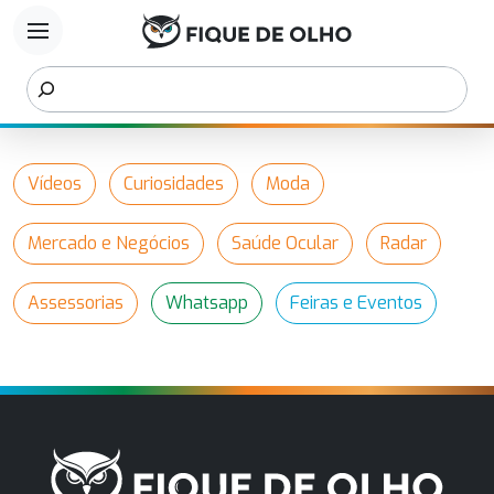
menu
Vídeos
Curiosidades
Moda
Mercado e Negócios
Saúde Ocular
Radar
Assessorias
Whatsapp
Feiras e Eventos