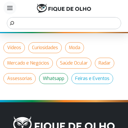
menu
Vídeos
Curiosidades
Moda
Mercado e Negócios
Saúde Ocular
Radar
Assessorias
Whatsapp
Feiras e Eventos