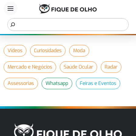
menu
Vídeos
Curiosidades
Moda
Mercado e Negócios
Saúde Ocular
Radar
Assessorias
Whatsapp
Feiras e Eventos