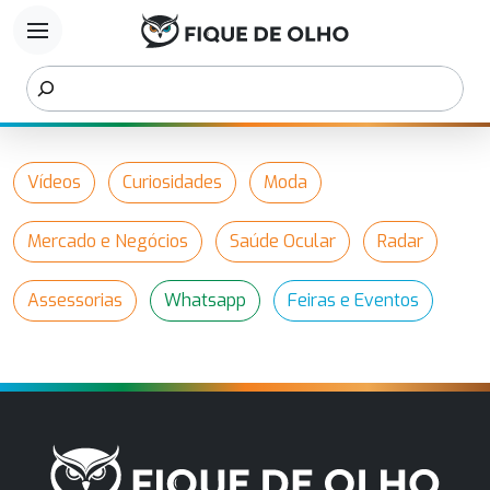
menu
Vídeos
Curiosidades
Moda
Mercado e Negócios
Saúde Ocular
Radar
Assessorias
Whatsapp
Feiras e Eventos