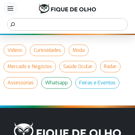
menu
Vídeos
Curiosidades
Moda
Mercado e Negócios
Saúde Ocular
Radar
Assessorias
Whatsapp
Feiras e Eventos