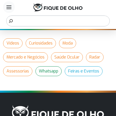
menu
Vídeos
Curiosidades
Moda
Mercado e Negócios
Saúde Ocular
Radar
Assessorias
Whatsapp
Feiras e Eventos