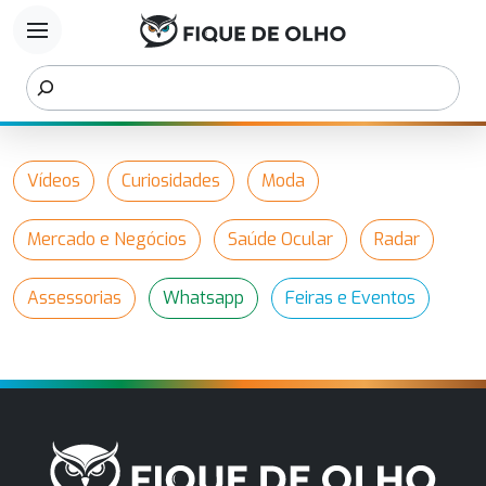
menu
Vídeos
Curiosidades
Moda
Mercado e Negócios
Saúde Ocular
Radar
Assessorias
Whatsapp
Feiras e Eventos