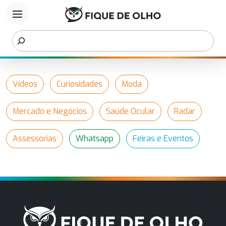
menu
Vídeos
Curiosidades
Moda
Mercado e Negócios
Saúde Ocular
Radar
Assessorias
Whatsapp
Feiras e Eventos