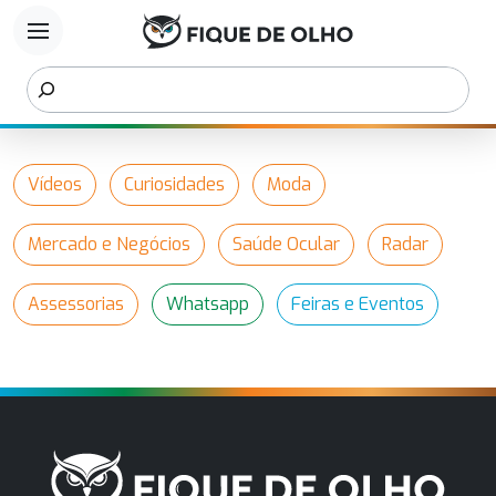
menu
Vídeos
Curiosidades
Moda
Mercado e Negócios
Saúde Ocular
Radar
Assessorias
Whatsapp
Feiras e Eventos