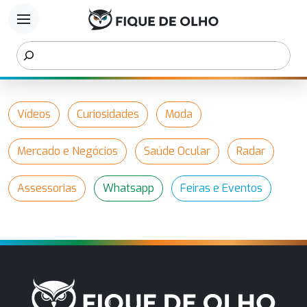
menu
Vídeos
Curiosidades
Moda
Mercado e Negócios
Saúde Ocular
Radar
Assessorias
Whatsapp
Feiras e Eventos