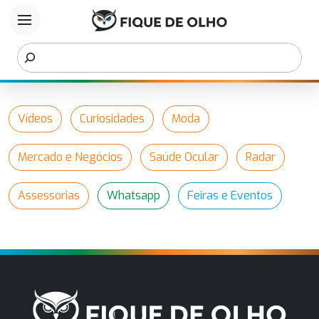
menu
Vídeos
Curiosidades
Moda
Mercado e Negócios
Saúde Ocular
Radar
Assessorias
Whatsapp
Feiras e Eventos