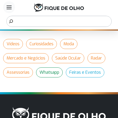
menu
Vídeos
Curiosidades
Moda
Mercado e Negócios
Saúde Ocular
Radar
Assessorias
Whatsapp
Feiras e Eventos