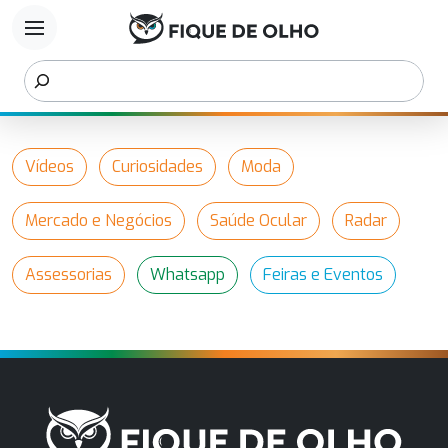
menu
Vídeos
Curiosidades
Moda
Mercado e Negócios
Saúde Ocular
Radar
Assessorias
Whatsapp
Feiras e Eventos