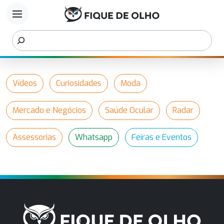
menu
Vídeos
Curiosidades
Moda
Mercado e Negócios
Saúde Ocular
Radar
Assessorias
Whatsapp
Feiras e Eventos