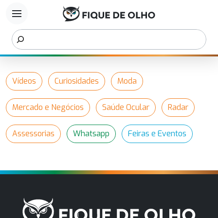
menu
Vídeos
Curiosidades
Moda
Mercado e Negócios
Saúde Ocular
Radar
Assessorias
Whatsapp
Feiras e Eventos