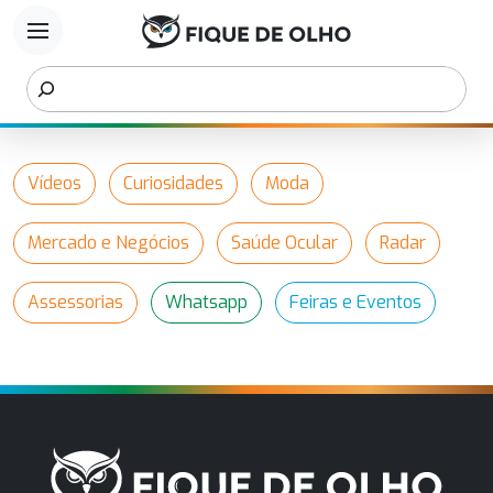
menu
Vídeos
Curiosidades
Moda
Mercado e Negócios
Saúde Ocular
Radar
Assessorias
Whatsapp
Feiras e Eventos