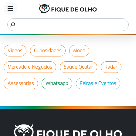
menu
Vídeos
Curiosidades
Moda
Mercado e Negócios
Saúde Ocular
Radar
Assessorias
Whatsapp
Feiras e Eventos