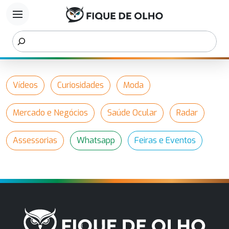
menu
Vídeos
Curiosidades
Moda
Mercado e Negócios
Saúde Ocular
Radar
Assessorias
Whatsapp
Feiras e Eventos