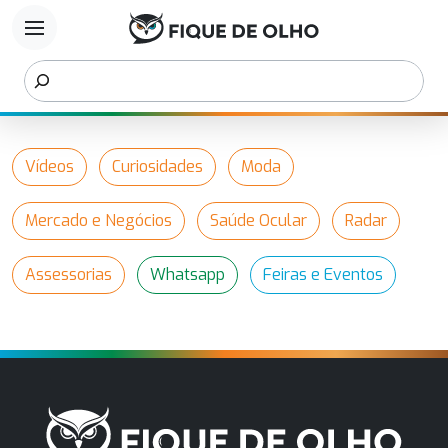
menu
Vídeos
Curiosidades
Moda
Mercado e Negócios
Saúde Ocular
Radar
Assessorias
Whatsapp
Feiras e Eventos