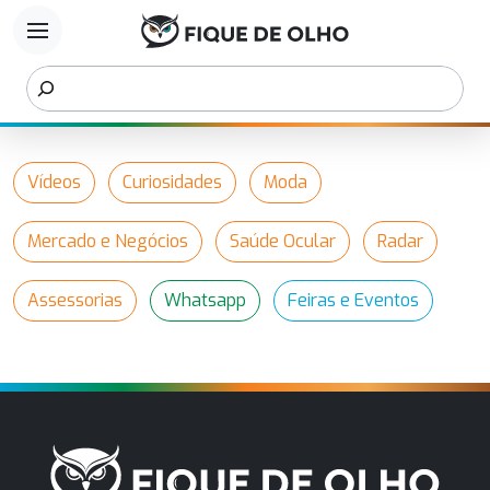
menu
Vídeos
Curiosidades
Moda
Mercado e Negócios
Saúde Ocular
Radar
Assessorias
Whatsapp
Feiras e Eventos