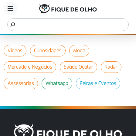
menu
Vídeos
Curiosidades
Moda
Mercado e Negócios
Saúde Ocular
Radar
Assessorias
Whatsapp
Feiras e Eventos