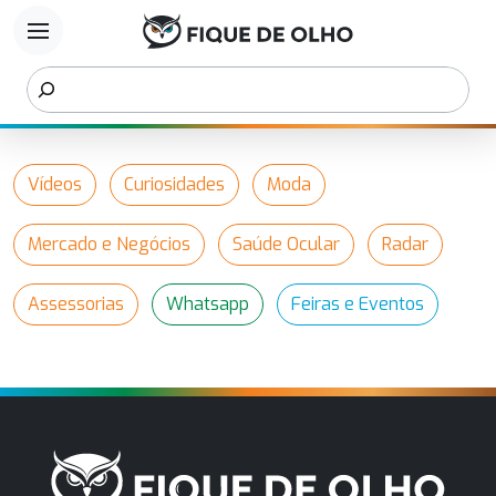
menu
Vídeos
Curiosidades
Moda
Mercado e Negócios
Saúde Ocular
Radar
Assessorias
Whatsapp
Feiras e Eventos