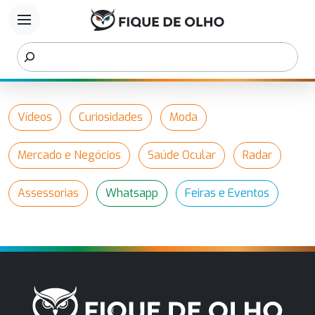
menu
Vídeos
Curiosidades
Moda
Mercado e Negócios
Saúde Ocular
Radar
Assessorias
Whatsapp
Feiras e Eventos