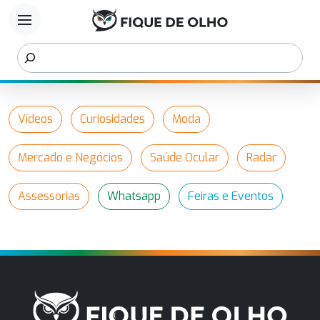
menu
Vídeos
Curiosidades
Moda
Mercado e Negócios
Saúde Ocular
Radar
Assessorias
Whatsapp
Feiras e Eventos