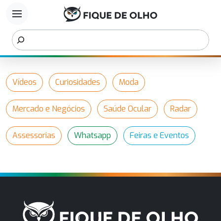
menu
Vídeos
Curiosidades
Moda
Mercado e Negócios
Saúde Ocular
Radar
Assessorias
Whatsapp
Feiras e Eventos