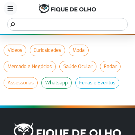
menu
Vídeos
Curiosidades
Moda
Mercado e Negócios
Saúde Ocular
Radar
Assessorias
Whatsapp
Feiras e Eventos