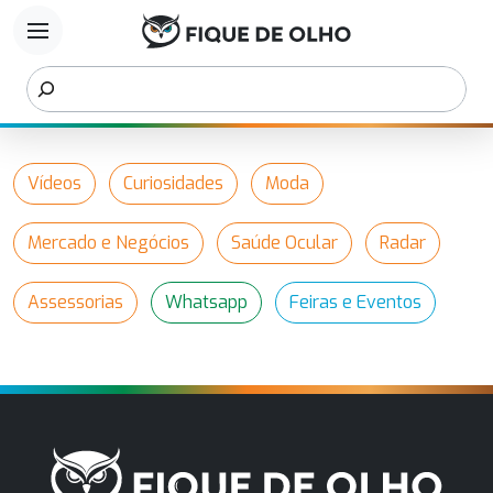
menu
Vídeos
Curiosidades
Moda
Mercado e Negócios
Saúde Ocular
Radar
Assessorias
Whatsapp
Feiras e Eventos