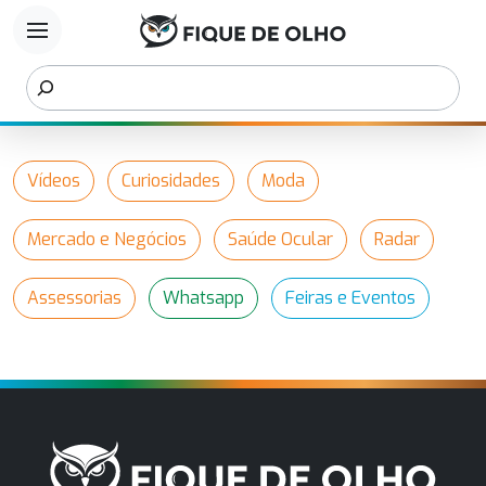
menu
Vídeos
Curiosidades
Moda
Mercado e Negócios
Saúde Ocular
Radar
Assessorias
Whatsapp
Feiras e Eventos