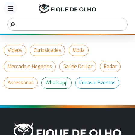
menu
Vídeos
Curiosidades
Moda
Mercado e Negócios
Saúde Ocular
Radar
Assessorias
Whatsapp
Feiras e Eventos