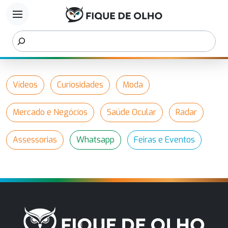
menu
Vídeos
Curiosidades
Moda
Mercado e Negócios
Saúde Ocular
Radar
Assessorias
Whatsapp
Feiras e Eventos