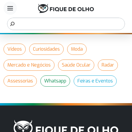
menu
Vídeos
Curiosidades
Moda
Mercado e Negócios
Saúde Ocular
Radar
Assessorias
Whatsapp
Feiras e Eventos