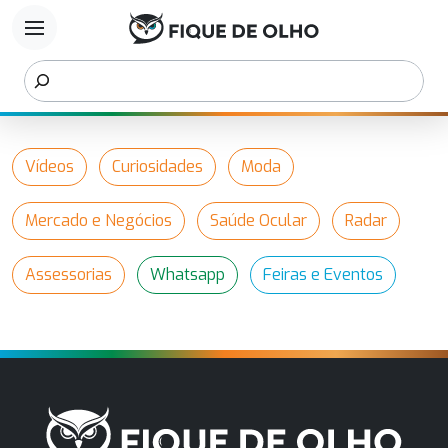
menu
Vídeos
Curiosidades
Moda
Mercado e Negócios
Saúde Ocular
Radar
Assessorias
Whatsapp
Feiras e Eventos