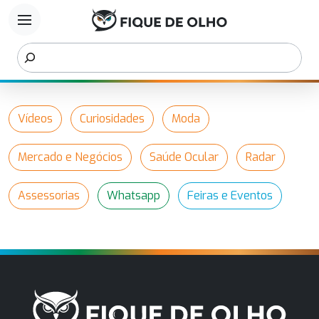
menu
Vídeos
Curiosidades
Moda
Mercado e Negócios
Saúde Ocular
Radar
Assessorias
Whatsapp
Feiras e Eventos